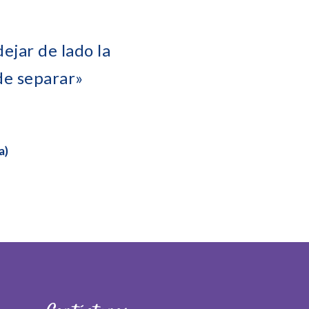
ejar de lado la
de separar»
a)