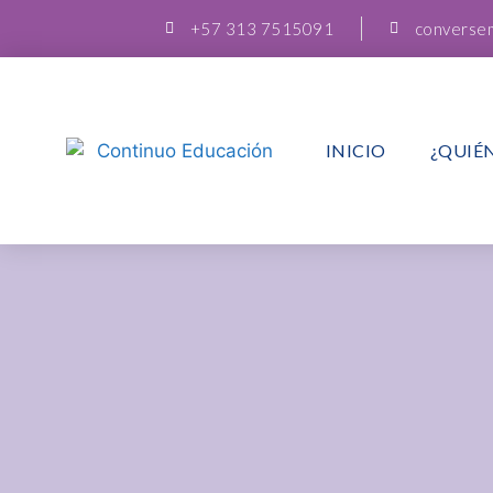
+57 313 7515091
converse
INICIO
¿QUIÉ