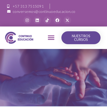
+57 313 7515091
conversemos@continuoeducacion.co
NUESTROS
CURSOS