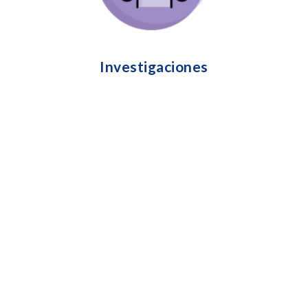
Desde la voz de los maestros, estudiantes, y
personal de salud y los moribundos
• Los rituales acerca de la muerte y su
componente socioeducativo
Entre otros…
Investigaciones