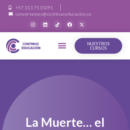
+57 313 7515091
conversemos@continuoeducacion.co
NUESTROS
CURSOS
La Muerte… el