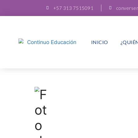
+57 313 7515091
converse
INICIO
¿QUIÉ