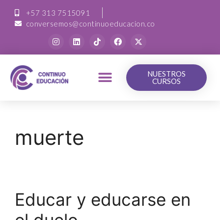
+57 313 7515091
conversemos@continuoeducacion.co
NUESTROS
CURSOS
muerte
Educar y educarse en