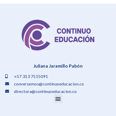
Juliana Jaramillo Pabón
+57 313 7515091
conversemos@continuoeducacion.co
directora@continuoeducacion.co